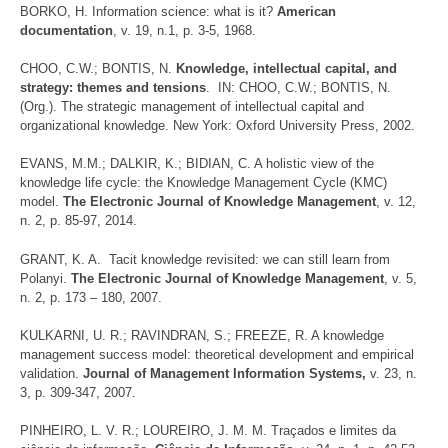
BORKO, H. Information science: what is it?
American
documentation
, v. 19, n.1, p. 3-5, 1968.
CHOO, C.W.; BONTIS, N.
Knowledge, intellectual capital, and
strategy: themes and tensions
. IN: CHOO, C.W.; BONTIS, N.
(Org.). The strategic management of intellectual capital and
organizational knowledge. New York: Oxford University Press, 2002.
EVANS, M.M.; DALKIR, K.; BIDIAN, C. A holistic view of the
knowledge life cycle: the Knowledge Management Cycle (KMC)
model.
The Electronic Journal of Knowledge Management
, v. 12,
n. 2, p. 85-97, 2014.
GRANT, K. A. Tacit knowledge revisited: we can still learn from
Polanyi.
The Electronic Journal of Knowledge Management
, v. 5,
n. 2, p. 173 – 180, 2007.
KULKARNI, U. R.; RAVINDRAN, S.; FREEZE, R. A knowledge
management success model: theoretical development and empirical
validation.
Journal of Management Information Systems,
v. 23, n.
3, p. 309-347, 2007.
PINHEIRO, L. V. R.; LOUREIRO, J. M. M. Traçados e limites da