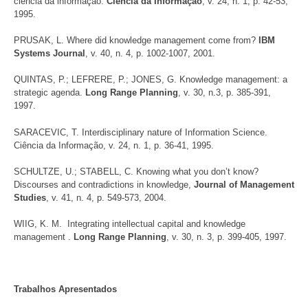
ciência da informação.
Ciência da Informação
, v. 24, n. 1, p. 42-53,
1995.
PRUSAK, L. Where did knowledge management come from?
IBM
Systems Journal
, v. 40, n. 4, p. 1002-1007, 2001.
QUINTAS, P.; LEFRERE, P.; JONES, G. Knowledge management: a
strategic agenda.
Long Range Planning
, v. 30, n.3, p. 385-391,
1997.
SARACEVIC, T. Interdisciplinary nature of Information Science.
Ciência da Informação, v. 24, n. 1, p. 36-41, 1995.
SCHULTZE, U.; STABELL, C. Knowing what you don’t know?
Discourses and contradictions in knowledge,
Journal of Management
Studies
, v. 41, n. 4, p. 549-573, 2004.
WIIG, K. M. Integrating intellectual capital and knowledge
management .
Long Range Planning
, v. 30, n. 3, p. 399-405, 1997.
Trabalhos Apresentados