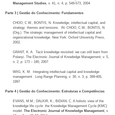
Management Studies
, v. 41, n. 4, p. 549-573, 2004
Parte 3
|
Gestão do Conhecimento: Fundamentos
CHOO, C.W.; BONTIS, N. Knowledge, intellectual capital, and
strategy: themes and tensions. IN: CHOO, C.W.; BONTIS, N.
(Org.). The strategic management of intellectual capital and
organizational knowledge. New York: Oxford University Press,
2002.
GRANT, K. A. Tacit knowledge revisited: we can still learn from
Polanyi. The Electronic Journal of Knowledge Management, v. 5,
n. 2, p. 173 – 180, 2007.
WIIG, K. M. Integrating intellectual capital and knowledge
management . Long Range Planning, v. 30, n. 3, p. 399-405,
1997
Parte 4
|
Gestão do Conhecimento: Estruturas e Competências
EVANS, M.M.; DALKIR, K.; BIDIAN, C. A holistic view of the
knowledge life cycle: the Knowledge Management Cycle (KMC)
model.
The Electronic Journal of Knowledge Management
, v.