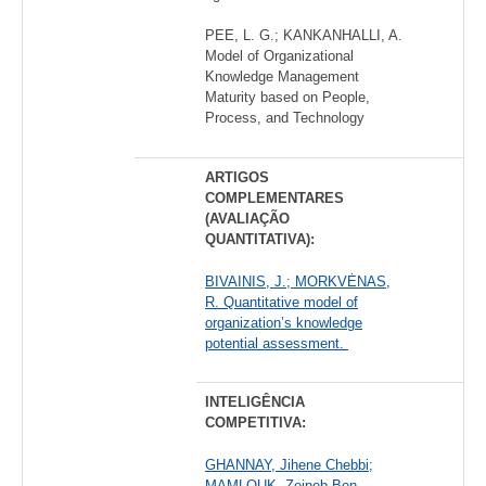
PEE, L. G.; KANKANHALLI, A.
Model of Organizational
Knowledge Management
Maturity based on People,
Process, and Technology
ARTIGOS
COMPLEMENTARES
(AVALIAÇÃO
QUANTITATIVA):
BIVAINIS, J.; MORKVĖNAS,
R. Quantitative model of
organization’s knowledge
potential assessment.
INTELIGÊNCIA
COMPETITIVA:
GHANNAY, Jihene Chebbi;
MAMLOUK, Zeineb Ben