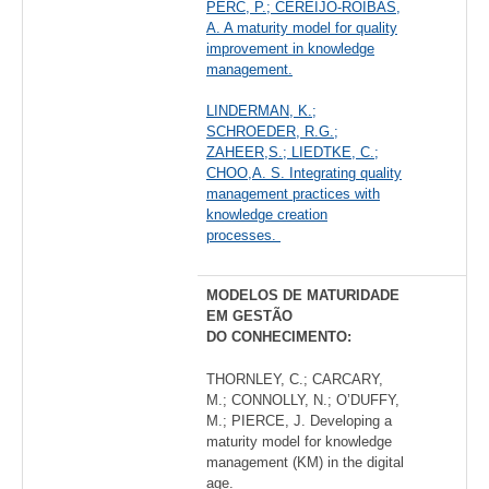
PERC, P.; CEREIJO-ROIBAS,
A. A maturity model for quality
improvement in knowledge
management.
LINDERMAN, K.;
SCHROEDER, R.G.;
ZAHEER,S.; LIEDTKE, C.;
CHOO,A. S. Integrating quality
management practices with
knowledge creation
processes.
MODELOS DE MATURIDADE
EM GESTÃO
DO CONHECIMENTO:
THORNLEY, C.; CARCARY,
M.; CONNOLLY, N.; O’DUFFY,
M.; PIERCE, J. Developing a
maturity model for knowledge
management (KM) in the digital
age.