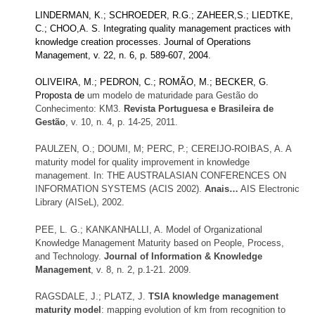
LINDERMAN, K.; SCHROEDER, R.G.; ZAHEER,S.; LIEDTKE,
C.; CHOO,A. S. Integrating quality management practices with
knowledge creation processes. Journal of Operations
Management, v. 22, n. 6, p. 589-607, 2004.
OLIVEIRA, M.; PEDRON, C.; ROMÃO, M.; BECKER, G.
Proposta de
um modelo de maturidade para Gestão do
Conhecimento: KM3.
Revista Portuguesa e Brasileira de
Gestão
, v. 10, n. 4, p. 14-25, 2011.
PAULZEN, O.; DOUMI, M; PERC, P.; CEREIJO-ROIBAS, A. A
maturity model for quality improvement in knowledge
management. In: THE AUSTRALASIAN CONFERENCES ON
INFORMATION SYSTEMS (ACIS 2002).
Anais…
AIS Electronic
Library (AISeL), 2002.
PEE, L. G.; KANKANHALLI, A. Model of Organizational
Knowledge Management Maturity based on People, Process,
and Technology.
Journal of Information & Knowledge
Management
, v. 8, n. 2, p.1-21. 2009.
RAGSDALE, J.; PLATZ, J.
TSIA knowledge management
maturity model
: mapping evolution of km from recognition to