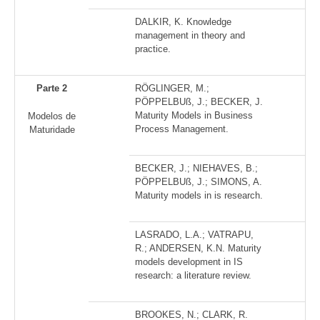
DALKIR, K. Knowledge
management in theory and
practice.
Parte 2
RÖGLINGER, M.;
PÖPPELBUß, J.; BECKER, J.
Maturity Models in Business
Modelos de
Process Management.
Maturidade
BECKER, J.; NIEHAVES, B.;
PÖPPELBUß, J.; SIMONS, A.
Maturity models in is research.
LASRADO, L.A.; VATRAPU,
R.; ANDERSEN, K.N. Maturity
models development in IS
research: a literature review.
BROOKES, N.; CLARK, R.