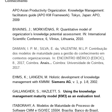
Conhecimento
APO Asian Productivity Organization. Knowledge Management:
facilitators guide (APO KM Framework). Tokyo, Japan: APO,
2009
BIVAINIS, J.; MORKVĖNAS, R. Quantitative model of
organization’s knowledge potential assessment. IN: International
Scientific Conference, 6, Vilnius, Lithuania, 2010.
DAMIAN, I. P. M.; SILVA, E. da; VALENTIM, M.L.P. Contribuição
dos modelos de maturidade para a gestão do conhecimento em
contextos organizacionais. In: ENCONTRO IBÉRICO (EDICIC),
8., 2017, Coimbra.
Anais...
Coimbra: Universidade de Coimbra,
2017.
EHMS, K.; LANGEN, M. Holistic development of knowledge
management with KMMM.
Siemens AG
, v. 1, p. 1-8, 2002.
GALLANGHER, S.; HAZLETT, S.
Using the knowledge
management maturity model (KM3) as an evaluation tool
.
ITABORAHY, A. Modelos de Maturidade do Processo de
Software CMM e ISO/IEC 15504. Brasília: Banco do Brasil,