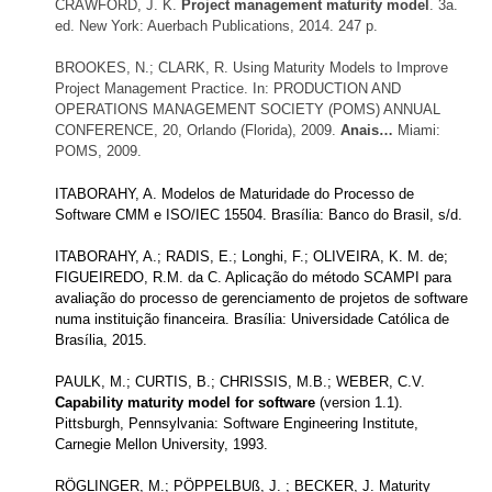
CRAWFORD, J. K.
Project management maturity model
. 3a.
ed. New York: Auerbach Publications, 2014. 247 p.
BROOKES, N.; CLARK, R. Using Maturity Models to Improve
Project Management Practice. In: PRODUCTION AND
OPERATIONS MANAGEMENT SOCIETY (POMS) ANNUAL
CONFERENCE, 20, Orlando (Florida), 2009.
Anais…
Miami:
POMS, 2009.
ITABORAHY, A. Modelos de Maturidade do Processo de
Software CMM e ISO/IEC 15504. Brasília: Banco do Brasil, s/d.
ITABORAHY, A.; RADIS, E.; Longhi, F.; OLIVEIRA, K. M. de;
FIGUEIREDO, R.M. da C. Aplicação do método SCAMPI para
avaliação do processo de gerenciamento de projetos de software
numa instituição financeira. Brasília: Universidade Católica de
Brasília, 2015.
PAULK, M.; CURTIS, B.; CHRISSIS, M.B.; WEBER, C.V.
Capability maturity model for software
(version 1.1).
Pittsburgh, Pennsylvania: Software Engineering Institute,
Carnegie Mellon University, 1993.
RÖGLINGER, M.; PÖPPELBUß, J. ; BECKER, J. Maturity