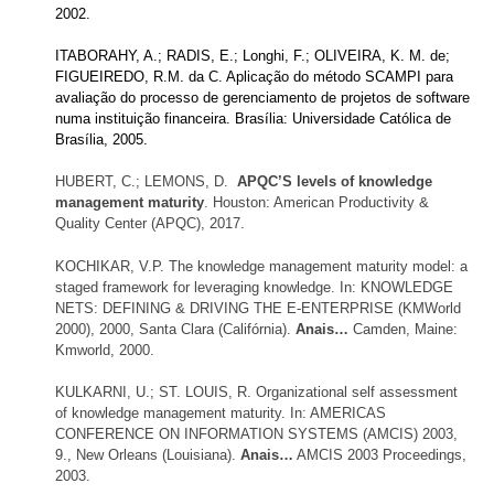
2002.
ITABORAHY, A.; RADIS, E.; Longhi, F.; OLIVEIRA, K. M. de;
FIGUEIREDO, R.M. da C. Aplicação do método SCAMPI para
avaliação do processo de gerenciamento de projetos de software
numa instituição financeira. Brasília: Universidade Católica de
Brasília, 2005.
HUBERT, C.; LEMONS, D.
APQC’S levels of knowledge
management maturity
. Houston: American Productivity &
Quality Center (APQC), 2017.
KOCHIKAR, V.P. The knowledge management maturity model: a
staged framework for leveraging knowledge. In: KNOWLEDGE
NETS: DEFINING & DRIVING THE E-ENTERPRISE (KMWorld
2000), 2000, Santa Clara (Califórnia).
Anais…
Camden, Maine:
Kmworld, 2000.
KULKARNI, U.; ST. LOUIS, R. Organizational self assessment
of knowledge management maturity. In: AMERICAS
CONFERENCE ON INFORMATION SYSTEMS (AMCIS) 2003,
9., New Orleans (Louisiana).
Anais…
AMCIS 2003 Proceedings,
2003.