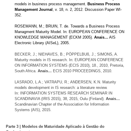
models in business process management.
Business Process
Management Journal
, v. 18, n. 2, 2012. Discussion Paper WI-
352.
ROSEMANN, M.; BRUIN, T. de. Towards a Business Process
Managment Maturity Model. In: EUROPEAN CONFERENCE ON
KNOWLEDGE MANAGEMENT (ECKM 2005).
Anais…
AIS
Electronic Library (AISeL), 2005.
BECKER, J.; NIEHAVES, B.; PÖPPELBUß, J.; SIMONS, A.
Maturity models in IS research. In: EUROPEAN CONFERENCE
ON INFORMATION SYSTEMS (ECIS 2010), 18., 2010, Pretoria,
South Africa.
Anais…
ECIS 2010 PROCEEDINGS, 2010.
LASRADO, L.A.; VATRAPU, R.; ANDERSEN, K.N. Maturity
models development in IS research: a literature review.
In: INFORMATION SYSTEMS RESEARCH SEMINAR IN
SCANDINAVIA (IRIS 2015), 38, 2015, Oulu (Finland).
Anais…
Scandinavian Chapter of the Association for Information
Systems (AIS), 2015.
Parte 3 | Modelos de Maturidade Aplicado à Gestão do