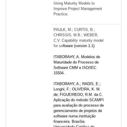
Using Maturity Models to
Improve Project Management
Practice.
PAULK, M.; CURTIS, B.;
CHRISSIS, M.B.; WEBER,
C.V. Capability maturity model
for so
ftware (version 1.1).
ITABORAHY, A. Modelos de
Maturidade do Processo de
Software CMM e ISO/IEC
15504.
ITABORAHY, A.; RADIS, E.;
Longhi, F.; OLIVEIRA, K. M.
de; FIGUEIREDO, R.M. da C.
Aplicação do método SCAMPI
para avaliação do processo de
gerenciamento de projetos de
software numa instituição
financeira. Brasília:
Universidade Católica de