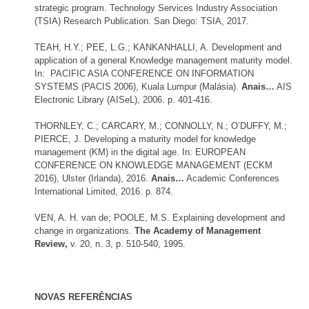
strategic program. Technology Services Industry Association
(TSIA) Research Publication. San Diego: TSIA, 2017.
TEAH, H.Y.; PEE, L.G.; KANKANHALLI, A. Development and
application of a general Knowledge management maturity model.
In: PACIFIC ASIA CONFERENCE ON INFORMATION
SYSTEMS (PACIS 2006), Kuala Lumpur (Malásia).
Anais…
AIS
Electronic Library (AISeL), 2006. p. 401-416.
THORNLEY, C.; CARCARY, M.; CONNOLLY, N.; O’DUFFY, M.;
PIERCE, J. Developing a maturity model for knowledge
management (KM) in the digital age. In: EUROPEAN
CONFERENCE ON KNOWLEDGE MANAGEMENT (ECKM
2016), Ulster (Irlanda), 2016.
Anais…
Academic Conferences
International Limited, 2016. p. 874.
VEN, A. H. van de; POOLE, M.S. Explaining development and
change in organizations.
The Academy of Management
Review,
v. 20, n. 3, p. 510-540, 1995.
NOVAS REFERÊNCIAS